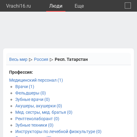
Vrachi16.ru
Люди
Eще
🔔
Респу
🔍
Весь мир
▷
Россия
▷
Респ. Татарстан
Профессия:
Медицинский персонал (1)
Врачи (1)
Фельдшеры (0)
Зубные врачи (0)
Акушеры, акушерки (0)
Мед. сестры, мед. братья (0)
Рентгенолаборант (0)
Зубные техники (0)
Инструкторы по лечебной физкультуре (0)