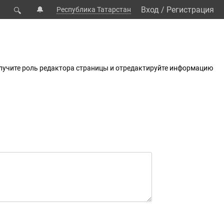
🔔
Вход
/
Регистрация
Республика Татарстан
🔍
олучите роль редактора страницы и отредактируйте информацию