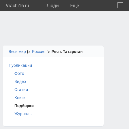
Vrachi16.ru
Люди
Eще
🔔
Респу
🔍
Весь мир
▷
Россия
▷
Респ. Татарстан
Публикации
Фото
Видео
Статьи
Книги
Подборки
Журналы