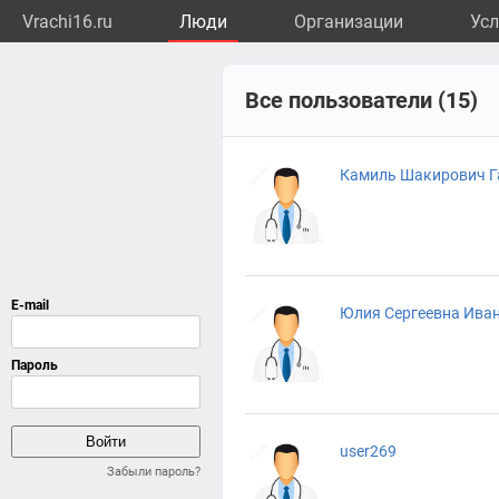
Vrachi16.ru
Люди
Организации
Усл
Все пользователи (15)
Камиль Шакирович Г
Юлия Сергеевна Ива
user269
Забыли пароль?