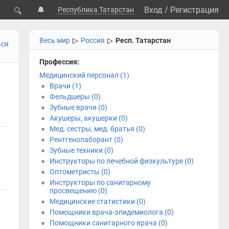
🔔
Вход
/
Регистрация
Республика Татарстан
🔍
Весь мир
▷
Россия
▷
Респ. Татарстан
ься
Профессия:
Медицинский персонал (1)
Врачи (1)
Фельдшеры (0)
Зубные врачи (0)
Акушеры, акушерки (0)
Мед. сестры, мед. братья (0)
Рентгенолаборант (0)
Зубные техники (0)
Инструкторы по лечебной физкультуре (0)
Оптометристы (0)
Инструкторы по санитарному
просвещению (0)
Медицинские статистики (0)
Помощники врача-эпидемиолога (0)
Помощники санитарного врача (0)