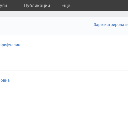
уги
Публикации
Eще
Зарегистрироват
арифуллин
новна