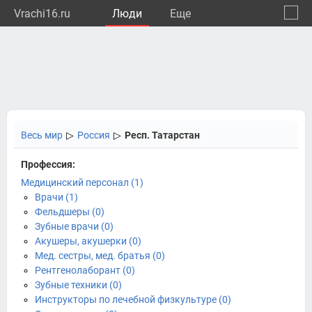
Vrachi16.ru
Люди
Eще
🔔
Респу
🔍
Весь мир
▷
Россия
▷
Респ. Татарстан
Профессия:
Медицинский персонал (1)
Врачи (1)
Фельдшеры (0)
Зубные врачи (0)
Акушеры, акушерки (0)
Мед. сестры, мед. братья (0)
Рентгенолаборант (0)
Зубные техники (0)
Инструкторы по лечебной физкультуре (0)