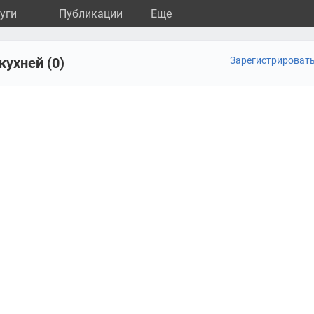
уги
Публикации
Eще
ухней (0)
Зарегистрироват