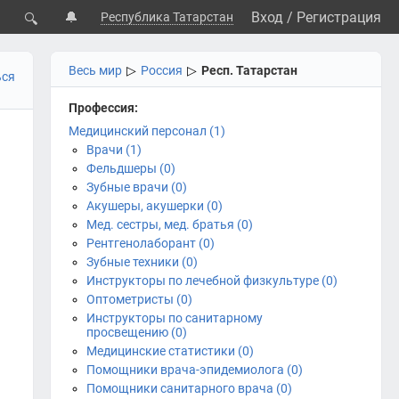
🔔
Вход
/
Регистрация
Республика Татарстан
🔍
Весь мир
▷
Россия
▷
Респ. Татарстан
ься
Профессия:
Медицинский персонал (1)
Врачи (1)
Фельдшеры (0)
Зубные врачи (0)
Акушеры, акушерки (0)
Мед. сестры, мед. братья (0)
Рентгенолаборант (0)
Зубные техники (0)
Инструкторы по лечебной физкультуре (0)
Оптометристы (0)
Инструкторы по санитарному
просвещению (0)
Медицинские статистики (0)
Помощники врача-эпидемиолога (0)
Помощники санитарного врача (0)