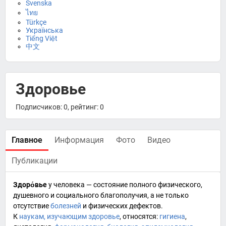
Svenska
ไทย
Türkçe
Українська
Tiếng Việt
中文
Здоровье
Подписчиков: 0, рейтинг: 0
Главное
Информация
Фото
Видео
Публикации
Здоро́вье
у человека — состояние полного физического,
душевного и социального благополучия, а не только
отсутствие
болезней
и физических дефектов.
К
наукам, изучающим здоровье
, относятся:
гигиена
,