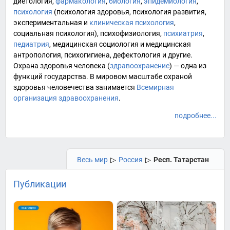
диетология
,
фармакология
,
биология
,
эпидемиология
,
психология
(психология здоровья, психология развития,
экспериментальная и
клиническая психология
,
социальная психология
),
психофизиология
,
психиатрия
,
педиатрия
,
медицинская социология
и
медицинская
антропология
,
психогигиена
,
дефектология
и другие.
Охрана здоровья человека (
здравоохранение
) — одна из
функций государства. В мировом масштабе охраной
здоровья человечества занимается
Всемирная
организация здравоохранения
.
подробнее...
Весь мир
▷
Россия
▷
Респ. Татарстан
Публикации