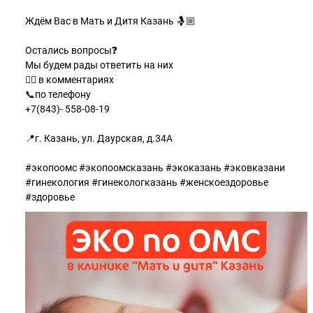
⠀
Ждём Вас в Мать и Дитя Казань 🤱🏼
⠀
Остались вопросы❓
Мы будем рады ответить на них
👇🏻 в комментариях
📞по телефону
+7(843)- 558-08-19
⠀
📍г. Казань, ул. Даурская, д.34А
#экопоомс #экопоомсказань #экоказань #эковказани
#гинекология #гинекологказань #женскоездоровье
#здоровье