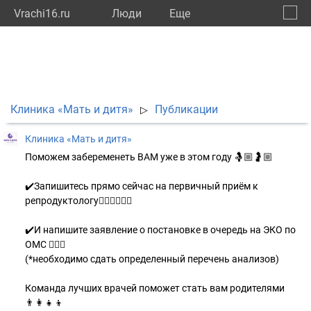
Vrachi16.ru
Люди
Eще
🔔
Респу
🔍
Клиника «Мать и дитя»
Публикации
▷
Клиника «Мать и дитя»
Поможем забеременеть ВАМ уже в этом году 🤱🏼🤰🏼
⠀
✔️Запишитесь прямо сейчас на первичный приём к
репродуктологу👩🏻‍⚕️👨🏻‍⚕️
⠀
✔️И напишите заявление о постановке в очередь на ЭКО по
ОМС 🙋🏼‍♀️
(*необходимо сдать определенный перечень анализов)
⠀
Команда лучших врачей поможет стать вам родителями
👨‍👩‍👧‍👦