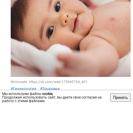
Источник: https://vk.com/wall-173945764_401
#Гинекология
#Здоровье
Мы используем файлы
cookie
.
Пост
№34398
, опубликован
8 фев 2024
Принять
Продолжая использовать сайт, вы даете свое согласие на
работу с этими файлами.
Сохранить
интересно
/
не интересно
Клиника «Мать и дитя»