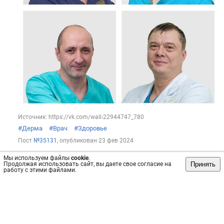
Источник: https://vk.com/wall-22944747_780
#Дерма
#Врач
#Здоровье
Пост
№35131
, опубликован
23 фев 2024
Сохранить
интересно
/
не интересно
Мы используем файлы
cookie
.
Принять
Продолжая использовать сайт, вы даете свое согласие на
работу с этими файлами.
Маммологический центр «Весна»
Интересный пост от нашего врача маммолога-онколога