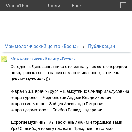
Vrachi16.ru
Люди
Eще
🔔
Респу
🔍
Маммологический центр «Весна»
Публикации
▷
Маммологический центр «Весна»
Сегодня, в День защитника отечества, у нас есть очередной
повод рассказать о наших немногочисленных, но очень
ценных мужчинах)))
🔹врач УЗД, врач хирург – Шамсутдинов Айдар Ильдусовича
🔹врач уролог – Черновский Андрей Владимирович
🔹врач гинеколог – Зайцев Александр Петрович
🔹врач дерматолог – Бикбов Рашид Надирович
⠀
Дорогие мужчины, мы вас очень любим и гордимся вами!
Ура! Спасибо, что вы у нас есть! Праздник не только