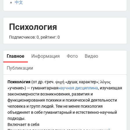
中文
Психология
Подписчиков: 0, рейтинг: 0
Главное
Информация
Фото
Видео
Публикации
Психоло́гия
(от
др.-греч.
ψυχή
«
душа
;
характер
»;
λόγος
«учение») —
гуманитарная
научная дисциплина
, изучающая
закономерности возникновения, развития и
функционирования
психики
и психической деятельности
человека и групп людей. Тем не менее психология
объединяет в себе
гуманитарный
и
естественно-научный
подходы.
Включает в себя