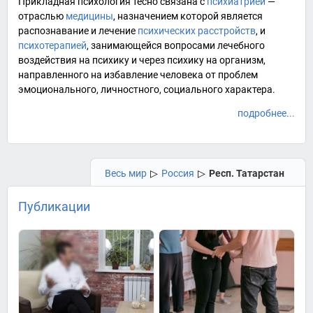
Прикладная психология тесно связана с
психиатрией
—
отраслью
медицины
, назначением которой является
распознавание и лечение
психических расстройств
, и
психотерапией
, занимающейся вопросами лечебного
воздействия на
психику
и через психику на организм,
направленного на избавление человека от проблем
эмоционального, личностного, социального характера.
подробнее...
Весь мир
▷
Россия
▷
Респ. Татарстан
Публикации