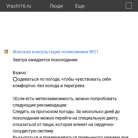
Vrachi16.ru
Люди
Eще
🔔
Респу
🔍
Женская консультация поликлиники №21
Завтра ожидается похолодание
Важно :
⭕️одеваться по погоде, чтобы чувствовать себя
комфортно: без холода и перегрева.
🫟Если есть метеозависимость, можно попробовать
следующие рекомендации:
Следить за прогнозом погоды. За несколько дней до
похолодания можно перейти на специальную диету,
отказаться от пищи, которая влияет на сердечно-
сосудистую систему.
Высыпаться и придерживаться привычного режима дня.