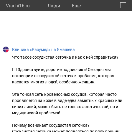
Vrachi16.ru
Люди
Eще
🔔
Респу
🔍
Клиника «Разумед» на Ямашева
Что такое сосудистая сеточка и как с ней справиться?
👩‍⚕️ Здравствуйте, дорогие подписчики! Сегодня мы
поговорим о сосудистой сеточке, проблеме, которая
касается многих людей, особенно женщин.
Эта тонкая сеть кровеносных сосудов, которая часто
проявляется на коже в виде едва заметных красных или
синих линий, может быть не только эстетической, но и
медицинской проблемой.
Почему возникает сосудистая сеточка?
Сосудистая сеточка может появляться по ряду причин: