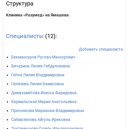
Структура
Клиника «Разумед» на Ямашева
Специалисты
(12):
Добавить специалиста
Бекмансуров Руслан Мансурович
Бичурина Лилия Габдулхаевна
Геппа Лилия Владимировна
Гилязева Лилия Хамисовна
Димухаметова Инесса Фаридовна
Кармальская Мария Анатольевна
Преснякова Марианна Владимировна
Сабирзянова Айгуль Ирековна
Туктамышова Гузель Ильдархановна