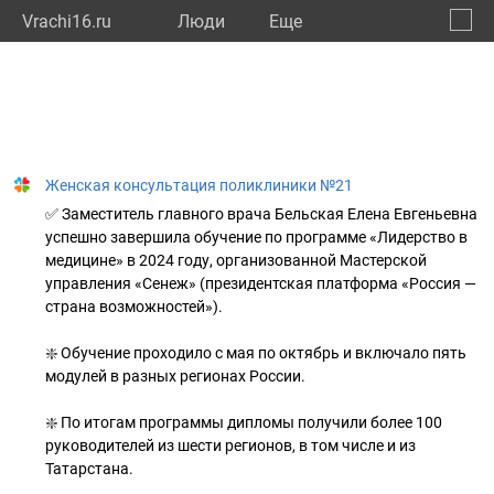
Vrachi16.ru
Люди
Eще
🔔
Респу
🔍
Женская консультация поликлиники №21
✅ Заместитель главного врача Бельская Елена Евгеньевна
успешно завершила обучение по программе «Лидерство в
медицине» в 2024 году, организованной Мастерской
управления «Сенеж» (президентская платформа «Россия —
страна возможностей»). ⁣⁣⠀
❇️ Обучение проходило с мая по октябрь и включало пять
модулей в разных регионах России.
❇️ По итогам программы дипломы получили более 100
руководителей из шести регионов, в том числе и из
Татарстана.⁣⁣⁣⁣⠀
⁣⁣⠀