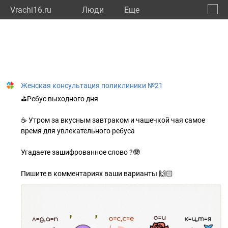
Vrachi16.ru
Люди
Eще
🔔
Респу
🔍
Женская консультация поликлиники №21
⛳️Ребус выходного дня
☕️ Утром за вкусным завтраком и чашечкой чая самое
время для увлекательного ребуса
Угадаете зашифрованное слово ?🤓
Пишите в комментариях ваши варианты 🙌🏻