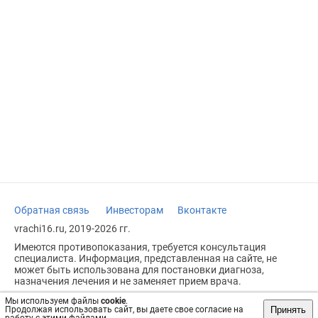
Обратная связь
Инвесторам
Вконтакте
vrachi16.ru, 2019-2026 гг.
Имеются противопоказания, требуется консультация
специалиста. Информация, представленная на сайте, не
может быть использована для постановки диагноза,
назначения лечения и не заменяет прием врача.
Возрастное ограничение: 18+
Мы используем файлы
cookie
.
Принять
Продолжая использовать сайт, вы даете свое согласие на