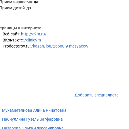
Прием взрослых
: да
Прием детей
: да
траницы в интернете
Веб-сайт
:
http://c9m.ru/
ВКонтакте
:
/clinic9m
Prodoctorov.ru
:
/kazan/lpu/26580-9-mesyacev/
Добавить специалиста
Мухаметзянова Алина Ринатовна
Набиуллина Гузель Загфаровна
Назарова Ольга Александровна