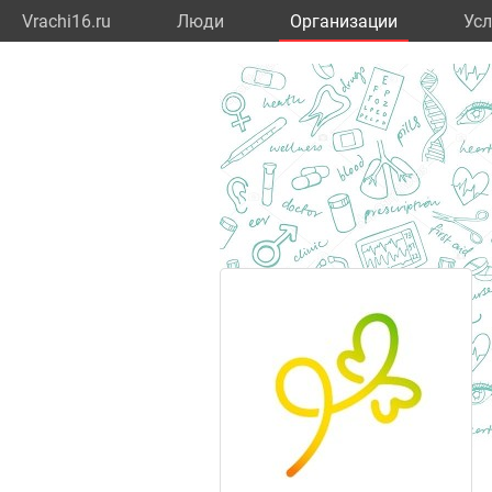
Vrachi16.ru
Люди
Организации
Усл