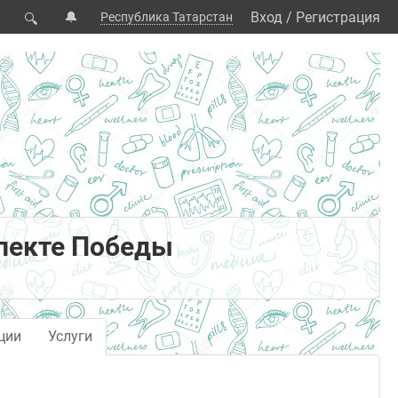
🔔
Вход
/
Регистрация
Республика Татарстан
🔍
спекте Победы
ции
Услуги