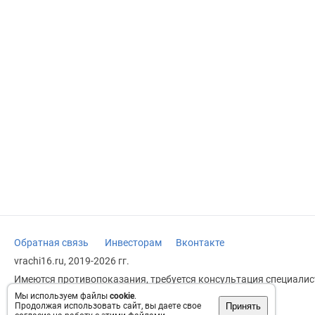
Обратная связь
Инвесторам
Вконтакте
vrachi16.ru, 2019-2026 гг.
Имеются противопоказания, требуется консультация специалист
заменяет прием врача.
Мы используем файлы
cookie
.
Принять
Продолжая использовать сайт, вы даете свое
Возрастное ограничение: 18+