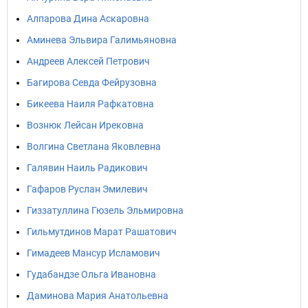
Алпарова Дина Аскаровна
Аминева Эльвира Галимьяновна
Андреев Алексей Петрович
Багирова Севда Фейрузовна
Бикеева Наиля Рафкатовна
Вознюк Лейсан Ирековна
Волгина Светлана Яковлевна
Галявин Наиль Радикович
Гафаров Руслан Эмилевич
Гиззатуллина Гюзель Эльмировна
Гильмутдинов Марат Рашатович
Гимадеев Мансур Исламович
Гудабандзе Ольга Ивановна
Даминова Мария Анатольевна