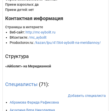
Прием взрослых
: да
Прием детей
: нет
Контактная информация
Страницы в интернете
Веб-сайт
:
http://mc-aybolit.ru
ВКонтакте
:
/mc_aybolit
Prodoctorov.ru
:
/kazan/lpu/41564-aybolit-na-meridiannoy/
Структура
«Айболит» на Меридианной
Специалисты
(71):
Добавить специалиста
Абрамова Фарида Рафиковна
Акчурина Вера Николаевна