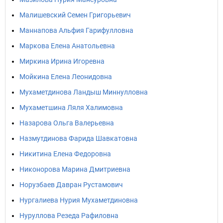
Малишевский Семен Григорьевич
Маннапова Альфия Гарифулловна
Маркова Елена Анатольевна
Миркина Ирина Игоревна
Мойкина Елена Леонидовна
Мухаметдинова Ландыш Миннулловна
Мухаметшина Ляля Халимовна
Назарова Ольга Валерьевна
Назмутдинова Фарида Шавкатовна
Никитина Елена Федоровна
Никонорова Марина Дмитриевна
Норузбаев Давран Рустамович
Нургалиева Нурия Мухаметдиновна
Нуруллова Резеда Рафиловна