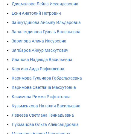
Джамалова Лейла Искандеровна
Есин Анатолий Петрович
Зайнутдинова Айсылу Ильдаровна
Залялетдинова Гузель Валерьевна
Зарипова Алина Илсуровна
Зяпбаров Айнур Масхутович
Иванова Надежда Васильевна
Каргина Аида Рафаилевна
Каримова Гульнара Габдельхаевна
Каримова Светлана Масхутовна
Касимова Римма Рифгатовна
Кузьменкова Наталия Васильевна
Левеева Светлана Геннадьевна
Лукманова Ольга Александровна
Мазилова Нурия Мансуровна