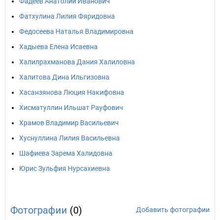
Фадеев Анатолий Иванович
Фатхулина Лилия Фяридовна
Федосеева Наталья Владимировна
Хадыева Елена Исаевна
Халилрахманова Дания Халиловна
Халитова Дина Ильгизовна
Хасанзянова Люция Накифовна
Хисматуллин Ильшат Рауфович
Храмов Владимир Васильевич
Хуснуллина Лилия Васильевна
Шафиева Зарема Халидовна
Юрис Зульфия Нурсахиевна
Фотографии
(0)
Добавить фотографии