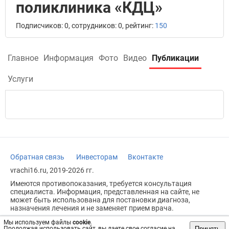
поликлиника «КДЦ»
Подписчиков: 0, сотрудников: 0, рейтинг:
150
Главное
Информация
Фото
Видео
Публикации
Услуги
Обратная связь
Инвесторам
Вконтакте
vrachi16.ru, 2019-2026 гг.
Имеются противопоказания, требуется консультация
специалиста. Информация, представленная на сайте, не
может быть использована для постановки диагноза,
назначения лечения и не заменяет прием врача.
Возрастное ограничение: 18+
Мы используем файлы
cookie
.
Принять
Продолжая использовать сайт, вы даете свое согласие на