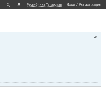
🔔
Вход
/
Регистрация
Республика Татарстан
🔍
#1