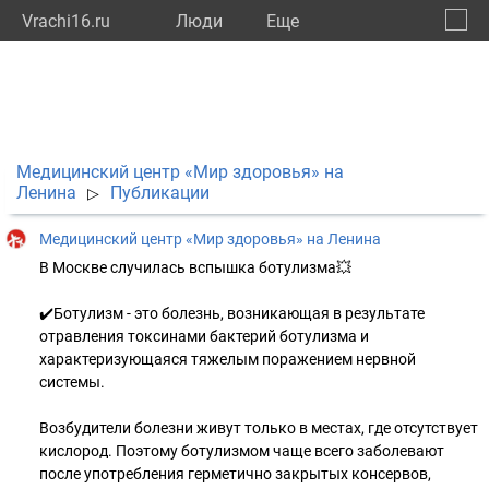
Vrachi16.ru
Люди
Eще
🔔
Респу
🔍
Медицинский центр «Мир здоровья» на
Ленина
Публикации
▷
Медицинский центр «Мир здоровья» на Ленина
В Москве случилась вспышка ботулизма💥
✔️Ботулизм - это болезнь, возникающая в результате
отравления токсинами бактерий ботулизма и
характеризующаяся тяжелым поражением нервной
системы.
Возбудители болезни живут только в местах, где отсутствует
кислород. Поэтому ботулизмом чаще всего заболевают
после употребления герметично закрытых консервов,