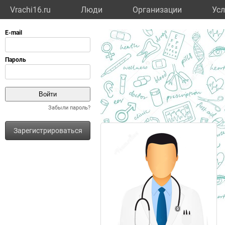
Vrachi16.ru
Люди
Организации
Усл
Забыли пароль?
Зарегистрироваться