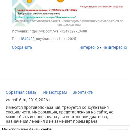
Источник: https://vk.com/wall-12493297_3408
Пост
№40422
, опубликован
1 окт 2025
Сохранить
интересно
/
не интересно
Обратная связь
Инвесторам
Вконтакте
vrachi16.ru, 2019-2026 гг.
Имеются противопоказания, требуется консультация
специалиста. Информация, представленная на сайте, не
может быть использована для постановки диагноза,
назначения лечения и не заменяет прием врача.
Возрастное ограничение: 18+
Мы используем файлы
cookie
.