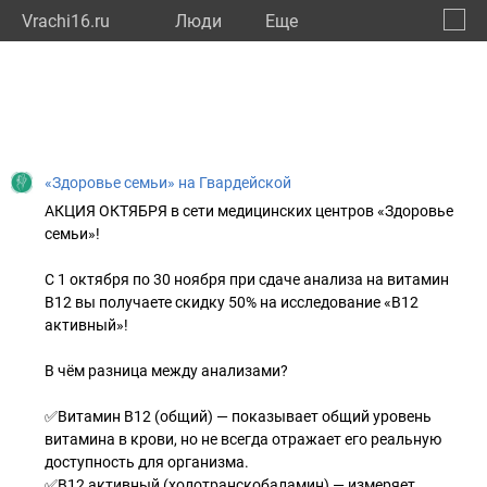
Vrachi16.ru
Люди
Eще
🔔
Респу
🔍
«Здоровье семьи» на Гвардейской
АКЦИЯ ОКТЯБРЯ в сети медицинских центров «Здоровье
семьи»!
С 1 октября по 30 ноября при сдаче анализа на витамин
В12 вы получаете скидку 50% на исследование «В12
активный»!
В чём разница между анализами?
✅Витамин В12 (общий) — показывает общий уровень
витамина в крови, но не всегда отражает его реальную
доступность для организма.
✅В12 активный (холотранскобаламин) — измеряет