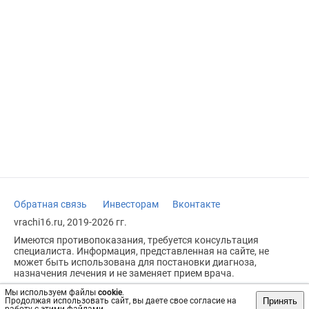
Обратная связь
Инвесторам
Вконтакте
vrachi16.ru, 2019-2026 гг.
Имеются противопоказания, требуется консультация
специалиста. Информация, представленная на сайте, не
может быть использована для постановки диагноза,
назначения лечения и не заменяет прием врача.
Возрастное ограничение: 18+
Мы используем файлы
cookie
.
Принять
Продолжая использовать сайт, вы даете свое согласие на