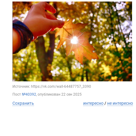
Источник: https://vk.com/wall-64487757_3390
Пост
№40392
, опубликован
22 сен 2025
Сохранить
интересно
/
не интересно