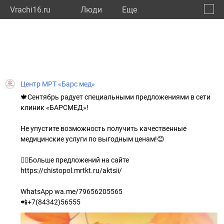
Vrachi16.ru
Люди
Eще
🔔
Респу
🔍
Центр МРТ «Барс мед»
🍁Сентябрь радует специальными предложениями в сети
клиник «БАРСМЕД»!
Не упустите возможность получить качественные
медицинские услуги по выгодным ценам!😊
👉🏻Больше предложений на сайте
https://chistopol.mrtkt.ru/aktsii/
WhatsApp wa.me/79656205565
📲+7(84342)56555