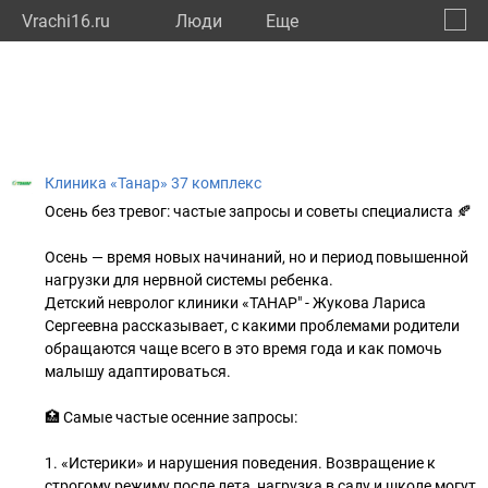
Vrachi16.ru
Люди
Eще
🔔
Респу
🔍
Клиника «Танар» 37 комплекс
Осень без тревог: частые запросы и советы специалиста 🍂
Осень — время новых начинаний, но и период повышенной
нагрузки для нервной системы ребенка.
Детский невролог клиники «ТАНАР" - Жукова Лариса
Сергеевна рассказывает, с какими проблемами родители
обращаются чаще всего в это время года и как помочь
малышу адаптироваться.
🏥 Самые частые осенние запросы:
1. «Истерики» и нарушения поведения. Возвращение к
строгому режиму после лета, нагрузка в саду и школе могут