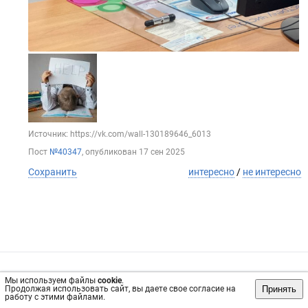
Источник: https://vk.com/wall-130189646_6013
Пост
№40347
, опубликован
17 сен 2025
Сохранить
интересно
/
не интересно
Обратная связь
Инвесторам
Вконтакте
Мы используем файлы
cookie
.
Принять
Продолжая использовать сайт, вы даете свое согласие на
vrachi16.ru, 2019-2026 гг.
работу с этими файлами.