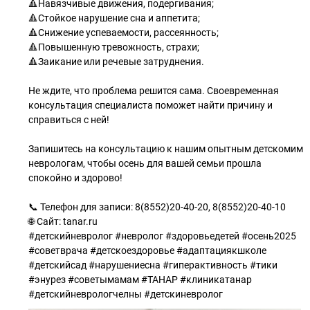
🔺Навязчивые движения, подергивания;
🔺Стойкое нарушение сна и аппетита;
🔺Снижение успеваемости, рассеянность;
🔺Повышенную тревожность, страхи;
🔺Заикание или речевые затруднения.
Не ждите, что проблема решится сама. Своевременная
консультация специалиста поможет найти причину и
справиться с ней!
Запишитесь на консультацию к нашим опытным детскомим
неврологам, чтобы осень для вашей семьи прошла
спокойно и здорово!
📞 Телефон для записи: 8(8552)20-40-20, 8(8552)20-40-10
🌐 Сайт: tanar.ru
#детскийневролог #невролог #здоровьедетей #осень2025
#советврача #детскоездоровье #адаптациякшколе
#детскийсад #нарушениесна #гиперактивность #тики
#энурез #советымамам #ТАНАР #клиникатанар
#детскийневрологчелны #детскиневролог