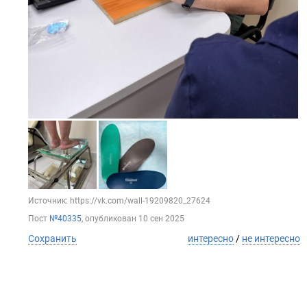
Источник: https://vk.com/wall-19209820_27624
Пост
№40335
, опубликован
10 сен 2025
Сохранить
интересно
/
не интересно