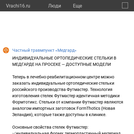
Vrachi16.ru
Люди
Eще
🔔
Респу
🔍
Частный травмпункт «Медгард»
ИНДИВИДУАЛЬНЫЕ ОРТОПЕДИЧЕСКИЕ СТЕЛЬКИ В
МЕДГАРДЕ НА ПРОСЕКЕ — ДОСТУПНЫЕ МОДЕЛИ
Теперь в лечебно-реабилитационном центре можно
заказать индивидуальные ортопедические стельки
российского производства Футмастер. Технология
изготовления стелек Футмастер идентичная методики
Формтотикс. Cтельки от компании Футмастер являются
аналогом импортных заготовок FormThotics (Новая
Зеландия), которые также доступны в клинике.
Основные свойства стелек Футмастер:
✅индивидуальная форма: термопластичный материал