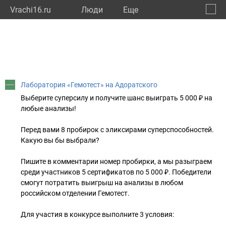
Vrachi16.ru
Люди
Eще
🔔
Респу
🔍
Лаборатория «Гемотест» на Адоратского
Выберите суперсилу и получите шанс выиграть 5 000 ₽ на
любые анализы!
⠀
Перед вами 8 пробирок с эликсирами суперспособностей.
Какую вы бы выбрали?
⠀
Пишите в комментарии номер пробирки, а мы разыграем
среди участников 5 сертификатов по 5 000 ₽. Победители
смогут потратить выигрыш на анализы в любом
российском отделении Гемотест.
⠀
Для участия в конкурсе выполните 3 условия:
⠀