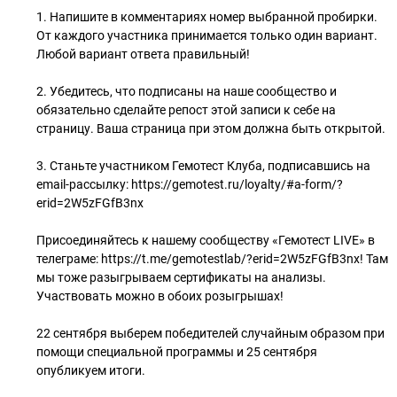
1. Напишите в комментариях номер выбранной пробирки.
От каждого участника принимается только один вариант.
Любой вариант ответа правильный!
⠀
2. Убедитесь, что подписаны на наше сообщество и
обязательно сделайте репост этой записи к себе на
страницу. Ваша страница при этом должна быть открытой.
⠀
3. Станьте участником Гемотест Клуба, подписавшись на
email-рассылку: https://gemotest.ru/loyalty/#a-form/?
erid=2W5zFGfB3nx
⠀
Присоединяйтесь к нашему сообществу «Гемотест LIVE» в
телеграме: https://t.me/gemotestlab/?erid=2W5zFGfB3nx! Там
мы тоже разыгрываем сертификаты на анализы.
Участвовать можно в обоих розыгрышах!
⠀
22 сентября выберем победителей случайным образом при
помощи специальной программы и 25 сентября
опубликуем итоги.
⠀