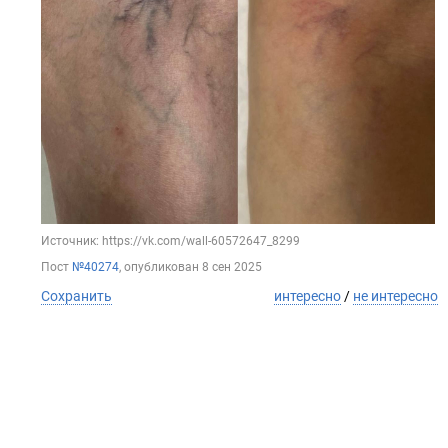
Источник: https://vk.com/wall-60572647_8299
Пост
№40274
, опубликован
8 сен 2025
Сохранить
интересно
/
не интересно