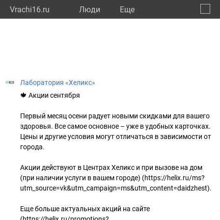
Vrachi16.ru
Люди
Eще
🔔
Респу
🔍
Лаборатория «Хеликс»
🍁 Акции сентября
Первый месяц осени радует новыми скидками для вашего
здоровья. Все самое основное – уже в удобных карточках.
Цены и другие условия могут отличаться в зависимости от
города.
Акции действуют в Центрах Хеликс и при вызове на дом
(при наличии услуги в вашем городе) (https://helix.ru/ms?
utm_source=vk&utm_campaign=ms&utm_content=daidzhest).
Еще больше актуальных акций на сайте
(https://helix.ru/promotions?