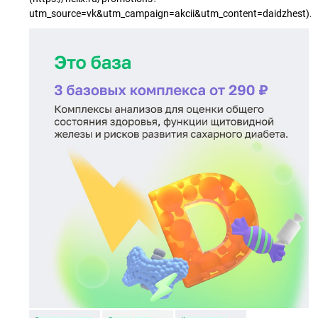
utm_source=vk&utm_campaign=akcii&utm_content=daidzhest).