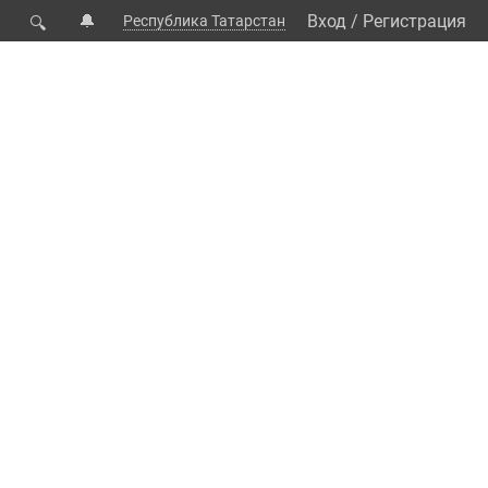
🔔
Вход
/
Регистрация
Республика Татарстан
🔍