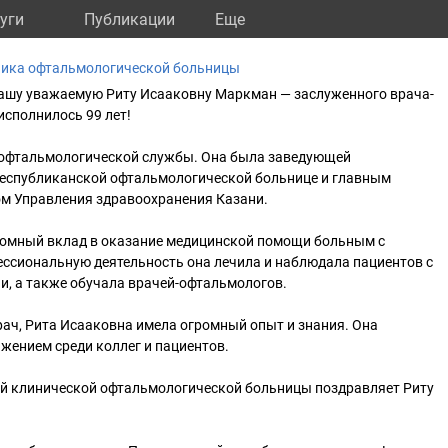
уги
Публикации
Eще
ника офтальмологической больницы
ашу уважаемую Риту Исааковну Маркман — заслуженного врача-
исполнилось 99 лет!
 офтальмологической службы. Она была заведующей
еспубликанской офтальмологической больнице и главным
м Управления здравоохранения Казани.
ромный вклад в оказание медицинской помощи больным с
ессиональную деятельность она лечила и наблюдала пациентов с
и, а также обучала врачей-офтальмологов.
рач, Рита Исааковна имела огромный опыт и знания. Она
жением среди коллег и пациентов.
й клинической офтальмологической больницы поздравляет Риту