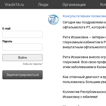
Vrachi16.ru
Люди
Организации
Усл
Консультативная поликли
Сегодня мы поздравляем н
офтальмолога РТ, которой 
Рита Исааковна — ветеран
глаукомным кабинетом в Р
внештатным офтальмолого
Рита Исааковна внесла ог
глаукомой. Всю свою проф
Забыли пароль?
этим заболеванием в Казан
Зарегистрироваться
Как отличный диагност и в
пользовалась большим ува
Коллектив Республиканско
Исааковну с юбилеем!