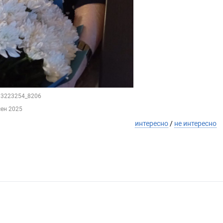
133223254_8206
сен 2025
интересно
/
не интересно