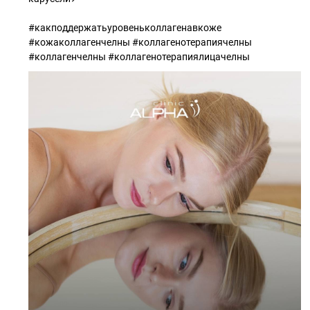
#какподдержатьуровеньколлагенавкоже
#кожаколлагенчелны #коллагенотерапиячелны
#коллагенчелны #коллагенотерапиялицачелны