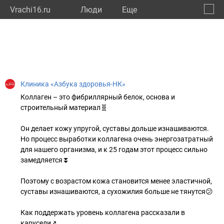
Vrachi16.ru
Люди
Eще
🔔
Респу
🔍
Клиника «Азбука здоровья-НК»
Коллаген – это фибриллярный белок, основа и
строительный материал🧬
Он делает кожу упругой, суставы дольше изнашиваются.
Но процесс выработки коллагена очень энергозатратный
для нашего организма, и к 25 годам этот процесс сильно
замедляется⏬
Поэтому с возрастом кожа становится менее эластичной,
суставы изнашиваются, а сухожилия больше не тянутся😕
Как поддержать уровень коллагена рассказали в
карусели↗️