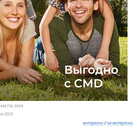
37446736_9004
юн 2025
интересно
/
не интересно