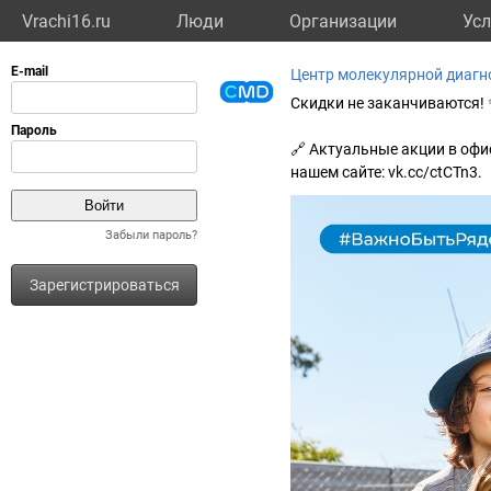
Vrachi16.ru
Люди
Организации
Усл
Центр молекулярной диагн
Скидки не заканчиваются!
🔗 Актуальные акции в офи
нашем сайте: vk.cc/ctCTn3.
Забыли пароль?
Зарегистрироваться