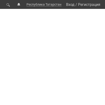
🔔
Вход
/
Регистрация
Республика Татарстан
🔍