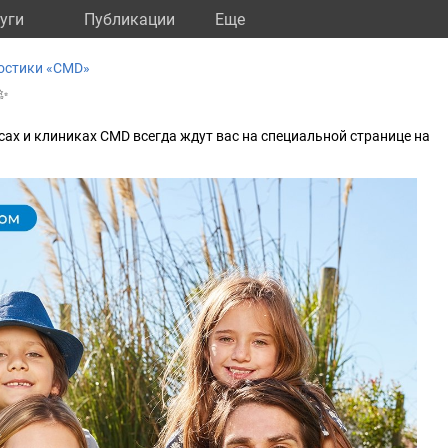
уги
Публикации
Eще
остики «CMD»
 ✨
сах и клиниках CMD всегда ждут вас на специальной странице на