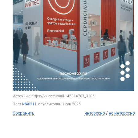
Источник: https://vk.com/wall-146814707_3105
Пост
№40211
, опубликован
1 сен 2025
Сохранить
интересно
/
не интересно