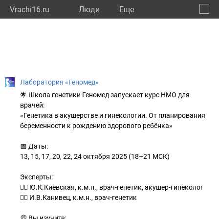
Vrachi16.ru
Люди
Eще
🔔
Респу
🔍
Лаборатория «Геномед»
🌟 Школа генетики Геномед запускает курс НМО для
врачей:
«Генетика в акушерстве и гинекологии. От планирования
беременности к рождению здорового ребёнка»
📅 Даты:
13, 15, 17, 20, 22, 24 октября 2025 (18–21 МСК)
Эксперты:
👩‍⚕️ Ю.К.Киевская, к.м.н., врач-генетик, акушер-гинеколог
👨‍⚕️ И.В.Канивец, к.м.н., врач-генетик
💭 Вы изучите: