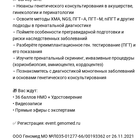
– Нюансы генетического консультирования в акушерстве,
гинекологии и перинатологии
– Освоите методы ХМА, NGS, ПГТ–A, ПГТ–M, niПГТ и другие
подходы в пренатальной диагностике
– Поймете особенности прегравидарной подготовки и
риски наследственных заболеваний
– Разберёте преимплантационное ген. тестирование (ПГТ) и
его показания
– Изучите пренатальный скрининг, инвазивные процедуры
(хорионбиопсия, амниоцентез, кордоцентез)
– Познакомитесь с диагностикой моногенных заболеваний
и основами генетического консультирования
🎁 Вас ждут:
• 36 баллов НМО + Удостоверение
• Видеозаписи
• Прямые эфиры с экспертами
✅ Регистрация: event.genomed.ru
ООО Геномед МО №Л035-01277-66/00193362 от 26.11.2021