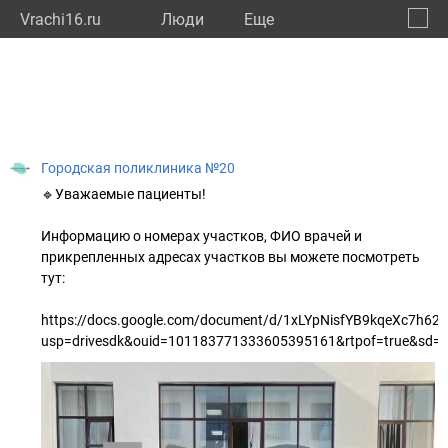
Vrachi16.ru
Люди
Eще
🔔
Респу
🔍
Городская поликлиника №20
🔹Уважаемые пациенты!
Информацию о номерах участков, ФИО врачей и
прикрепленных адресах участков вы можете посмотреть
тут:
https://docs.google.com/document/d/1xLYpNisfYB9kqeXc7h6
usp=drivesdk&ouid=101183771333605395161&rtpof=true&sd=t