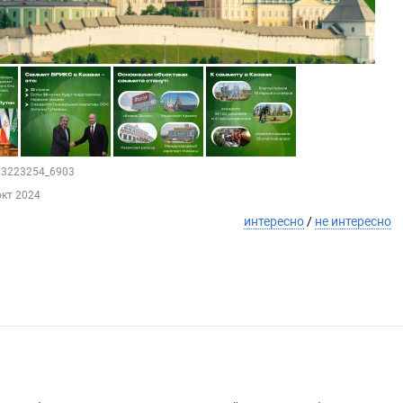
133223254_6903
окт 2024
интересно
/
не интересно