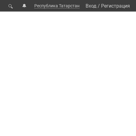
🔔
Вход
/
Регистрация
Республика Татарстан
🔍