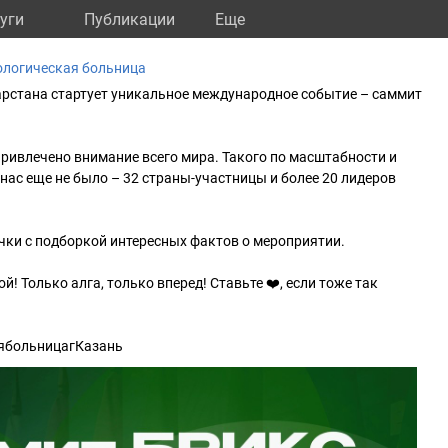
уги
Публикации
Eще
ологическая больница
тарстана стартует уникальное международное событие – саммит
привлечено внимание всего мира. Такого по масштабности и
нас еще не было – 32 страны-участницы и более 20 лидеров
чки с подборкой интересных фактов о мероприятии.
! Только алга, только вперед! Ставьте ❤️, если тоже так
ябольницагКазань