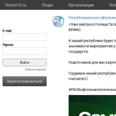
Vrachi16.ru
Люди
Организации
Усл
Республиканская офтальм
⚡️Уже завтра в столице Та
БРИКС.
К нашей республике будет 
значимости мероприятия у 
государств.
Подготовили для вас карто
Забыли пароль?
Гордимся нашей республикой
считаете👍🏻
Зарегистрироваться
#РКОБофтальмологическа