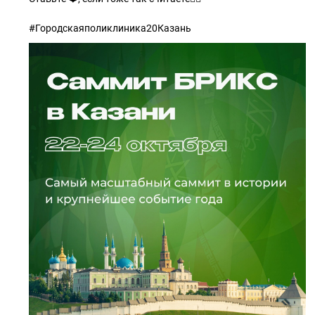
#Городскаяполиклиника20Казань