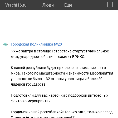
Vrachi16.ru
Люди
Eще
🔔
Респу
🔍
Городская поликлиника №20
⚡️Уже завтра в столице Татарстана стартует уникальное
международное событие – саммит БРИКС.
К нашей республике будет привлечено внимание всего
мира. Такого по масштабности и значимости мероприятия
у нас еще не было – 32 страны-участницы и более 20
лидеров государств.
Подготовили для вас карточки с подборкой интересных
фактов о мероприятии.
Гордимся нашей республикой! Только алга, только вперед!
Ставьте ❤️, если тоже так считаете👍🏻