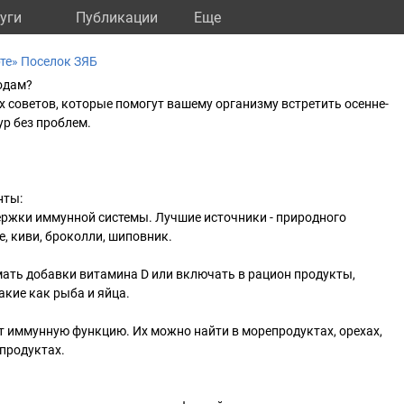
уги
Публикации
Eще
те» Поселок ЗЯБ
одам?
 советов, которые помогут вашему организму встретить осенне-
р без проблем.
нты:
ержки иммунной системы. Лучшие источники - природного
, киви, броколли, шиповник.
ать добавки витамина D или включать в рацион продукты,
акие как рыба и яйца.
 иммунную функцию. Их можно найти в морепродуктах, орехах,
продуктах.