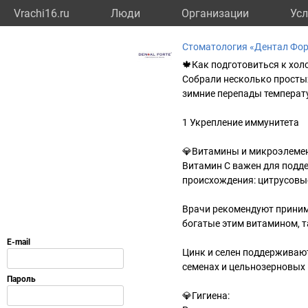
Vrachi16.ru
Люди
Организации
Усл
Стоматология «Дентал Фор
🍁Как подготовиться к хол
Собрали несколько простых
зимние перепады температу
1 Укрепление иммунитета
💎Витамины и микроэлеме
Витамин С важен для подд
происхождения: цитрусовые
Врачи рекомендуют приним
богатые этим витамином, т
Цинк и селен поддерживают
семенах и цельнозерновых 
💎Гигиена: