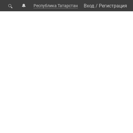
🔔
Вход
/
Регистрация
Республика Татарстан
🔍