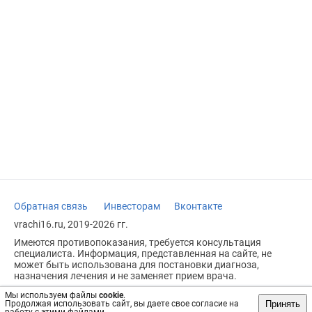
Обратная связь
Инвесторам
Вконтакте
vrachi16.ru, 2019-2026 гг.
Имеются противопоказания, требуется консультация
специалиста. Информация, представленная на сайте, не
может быть использована для постановки диагноза,
назначения лечения и не заменяет прием врача.
Возрастное ограничение: 18+
Мы используем файлы
cookie
.
Принять
Продолжая использовать сайт, вы даете свое согласие на