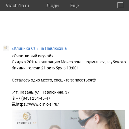
Vrachi16.ru
Люди
Eще
🔔
Респу
🔍
«Клиника СЛ» на Павлюхина
«Счастливый случай»
Скидка 20% на эпиляцию Moveo зоны подмышек, глубокого
бикини, голени 21 октября в 13:00!
Осталось одно место, спешите записаться🌸
📍г. Казань, ул. Павлюхина, 37
📱+7 (843) 254-45-47
💻https://www.clinic-sl.ru/