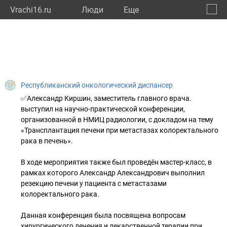
Vrachi16.ru
Люди
Eще
🔔
Респу
🔍
Республиканский онкологический диспансер
✅Александр Киршин, заместитель главного врача.
выступил на научно-практической конференции,
организованной в НМИЦ радиологии, с докладом на тему
«Трансплантация печени при метастазах колоректального
рака в печень».
В ходе мероприятия также был проведён мастер-класс, в
рамках которого Александр Александрович выполнил
резекцию печени у пациента с метастазами
колоректального рака.
Данная конференция была посвящена вопросам
хирургического лечения и лекарственной терапии при