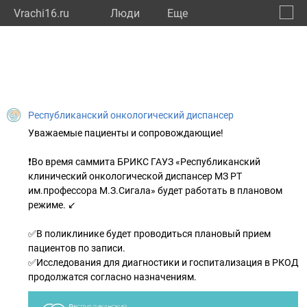
Vrachi16.ru
Люди
Eще
🔔
Респу
🔍
Республиканский онкологический диспансер
Уважаемые пациенты и сопровождающие!⁣⁣⠀⁣⁣⠀
⁣⁣⠀⁣⁣⠀
❗Во время саммита БРИКС ГАУЗ «Республиканский
клинический онкологической диспансер МЗ РТ
им.профессора М.З.Сигала» будет работать в плановом
режиме. ⁣⁣↙⁣⁣⠀
⁣⁣⠀⁣⁣⠀
✅В поликлинике будет проводиться плановый прием
пациентов по записи.⁣⁣⠀
✅Исследования для диагностики и госпитализация в РКОД
продолжатся согласно назначениям.