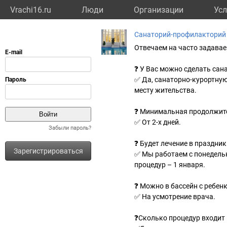
Vrachi16.ru
Люди
Организации
Усл
Санаторий-профилакторий
Отвечаем на часто задава
❓ У Вас можно сделать сан
✅ Да, санаторно-курортную
месту жительства.
❓ Минимальная продолжите
✅ От 2-х дней.
Забыли пароль?
❓ Будет лечение в праздни
Зарегистрироваться
✅ Мы работаем с понедельн
процедур – 1 января.
❓ Можно в бассейн с ребенк
✅ На усмотрение врача.
❓Сколько процедур входит 