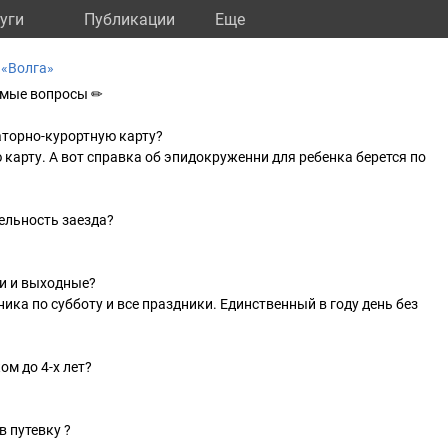
уги
Публикации
Eще
 «Волга»
емые вопросы ✏
аторно-курортную карту?
 карту. А вот справка об эпидокруженни для ребенка берется по
льность заезда?
ки и выходные?
ика по субботу и все праздники. Единственный в году день без
ом до 4-х лет?
в путевку ?