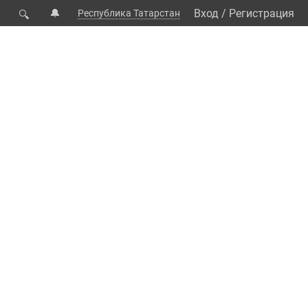
🔔
Вход
/
Регистрация
Республика Татарстан
🔍