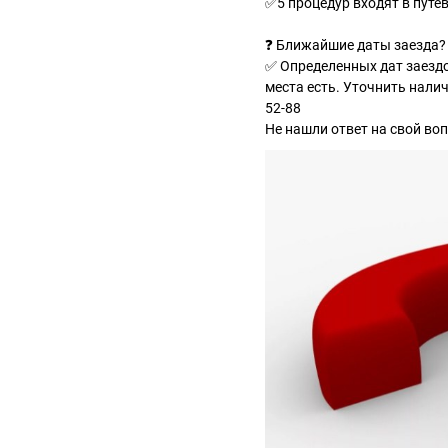
✅5 процедур входят в путе
❓ Ближайшие даты заезда?
✅ Определенных дат заездов
места есть. Уточнить налич
52-88
Не нашли ответ на свой во