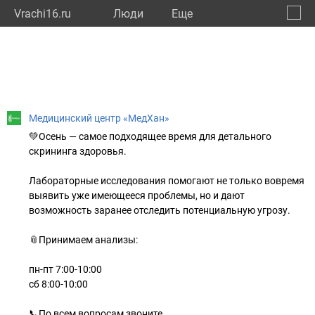
Vrachi16.ru
Люди
Eще
🔔
Респу
🔍
Медицинский центр «МедХан»
💚Осень — самое подходящее время для детального
скрининга здоровья.
Лабораторные исследования помогают не только вовремя
выявить уже имеющееся проблемы, но и дают
возможность заранее отследить потенциальную угрозу.
📎Принимаем анализы:
пн-пт 7:00-10:00
сб 8:00-10:00
📞По всем вопросам звоните