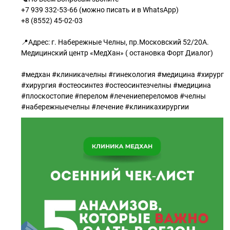
+7 939 332-53-66 (можно писать и в WhatsApp)
+8 (8552) 45-02-03
⠀
📍Адрес: г. Набережные Челны, пр.Московский 52/20А.
Медицинский центр «МедХан» ( остановка Форт Диалог)
#медхан #клиникачелны #гинекология #медицина #хирург
#хирургия #остеосинтез #остеосинтезчелны #медицина
#плоскостопие #перелом #лечениепереломов #челны
#набережныечелны #лечение #клиникахирургии