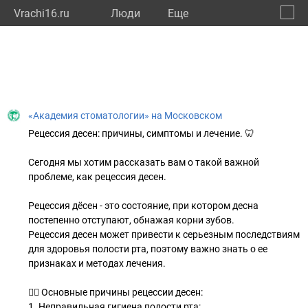
Vrachi16.ru
Люди
Eще
🔔
Респу
🔍
«Академия стоматологии» на Московском
Рецессия десен: причины, симптомы и лечение. 🦷
Сегодня мы хотим рассказать вам о такой важной
проблеме, как рецессия десен.
Рецессия дёсен - это состояние, при котором десна
постепенно отступают, обнажая корни зубов.
Рецессия десен может привести к серьезным последствиям
для здоровья полости рта, поэтому важно знать о ее
признаках и методах лечения.
👉🏻 Основные причины рецессии десен:
1. Неправильная гигиена полости рта: