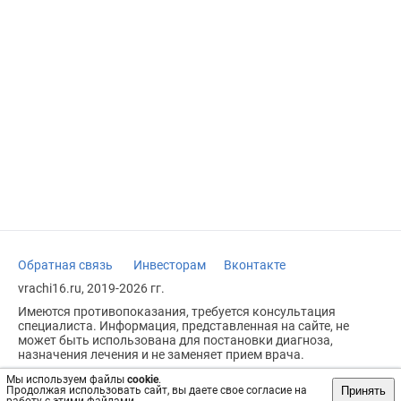
Обратная связь
Инвесторам
Вконтакте
vrachi16.ru, 2019-2026 гг.
Имеются противопоказания, требуется консультация
специалиста. Информация, представленная на сайте, не
может быть использована для постановки диагноза,
назначения лечения и не заменяет прием врача.
Возрастное ограничение: 18+
Мы используем файлы
cookie
.
Принять
Продолжая использовать сайт, вы даете свое согласие на