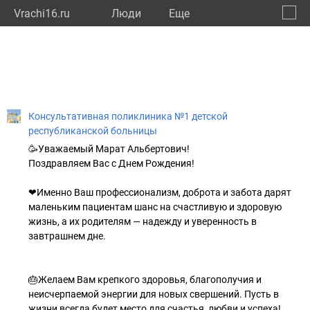
Vrachi16.ru
Люди
Eще
🔔
Респу
🔍
Консультативная поликлиника №1 детской
республиканской больницы
🥳Уважаемый Марат Альбертович!
Поздравляем Вас с Днем Рождения!
❤Именно Ваш профессионализм, доброта и забота дарят
маленьким пациентам шанс на счастливую и здоровую
жизнь, а их родителям — надежду и уверенность в
завтрашнем дне.
🎂Желаем Вам крепкого здоровья, благополучия и
неисчерпаемой энергии для новых свершений. Пусть в
жизни всегда будет место для счастья, любви и успеха!