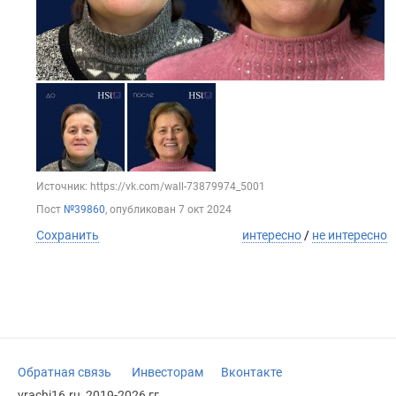
Источник: https://vk.com/wall-73879974_5001
Пост
№39860
, опубликован
7 окт 2024
Сохранить
интересно
/
не интересно
Обратная связь
Инвесторам
Вконтакте
vrachi16.ru, 2019-2026 гг.