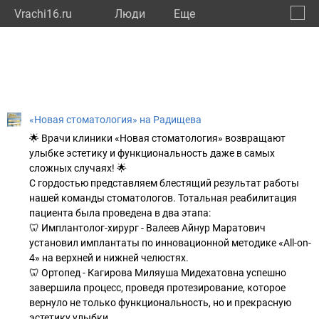
Vrachi16.ru
Люди
Eще
🔔
Респу
🔍
«Новая стоматология» на Радищева
🌟 Врачи клиники «Новая стоматология» возвращают
улыбке эстетику и функциональность даже в самых
сложных случаях! 🌟
С гордостью представляем блестящий результат работы
нашей команды стоматологов. Тотальная реабилитация
пациента была проведена в два этапа:
🦷 Имплантолог-хирург - Валеев Айнур Маратович
установил имплантаты по инновационной методике «All-on-
4» на верхней и нижней челюстях.
🦷 Ортопед - Кагирова Миляуша Мидехатовна успешно
завершила процесс, проведя протезирование, которое
вернуло не только функциональность, но и прекрасную
эстетику улыбки.