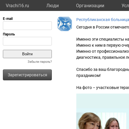
Vrachi16.ru
Люди
Организации
Усл
Республиканская больница
Сегодня в России отмечает
Именно эти специалисты н
Именно к ним в первую оче
Именно от профессионализ
диагностика, правильное л
Забыли пароль?
Спасибо за ваш благородны
Зарегистрироваться
праздником!
На фото – участковые тера