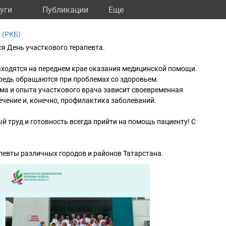
уги
Публикации
Eще
 (РКБ)
ся День участкового терапевта.
аходятся на переднем крае оказания медицинской помощи.
редь обращаются при проблемах со здоровьем.
ма и опыта участкового врача зависит своевременная
ечение и, конечно, профилактика заболеваний.
й труд и готовность всегда прийти на помощь пациенту! С
певты различных городов и районов Татарстана.