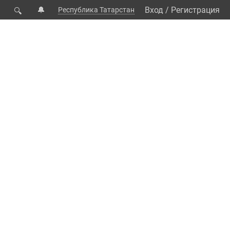
🔔
Вход
/
Регистрация
Республика Татарстан
🔍