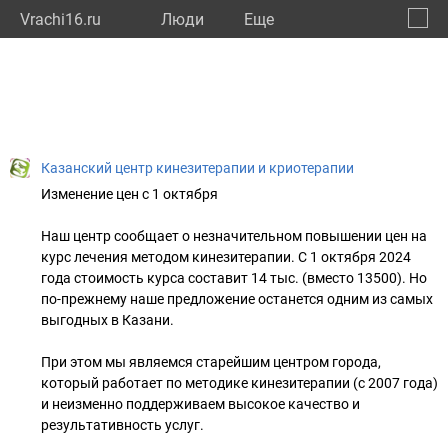
Vrachi16.ru
Люди
Eще
🔔
Респу
🔍
Казанский центр кинезитерапии и криотерапии
Изменение цен с 1 октября
Наш центр сообщает о незначительном повышении цен на
курс лечения методом кинезитерапии. С 1 октября 2024
года стоимость курса составит 14 тыс. (вместо 13500). Но
по-прежнему наше предложение останется одним из самых
выгодных в Казани.
При этом мы являемся старейшим центром города,
который работает по методике кинезитерапии (с 2007 года)
и неизменно поддерживаем высокое качество и
результативность услуг.