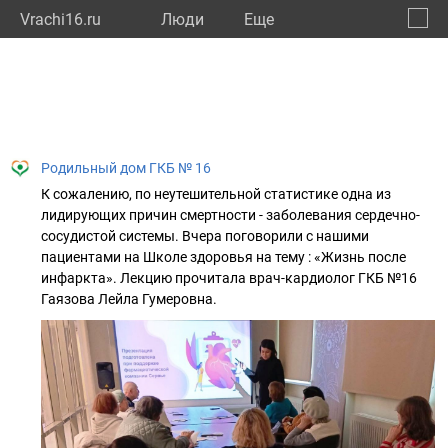
Vrachi16.ru
Люди
Eще
🔔
Респу
🔍
Родильный дом ГКБ № 16
К сожалению, по неутешительной статистике одна из
лидирующих причин смертности - заболевания сердечно-
сосудистой системы. Вчера поговорили с нашими
пациентами на Школе здоровья на тему : «Жизнь после
инфаркта». Лекцию прочитала врач-кардиолог ГКБ №16
Гаязова Лейла Гумеровна.